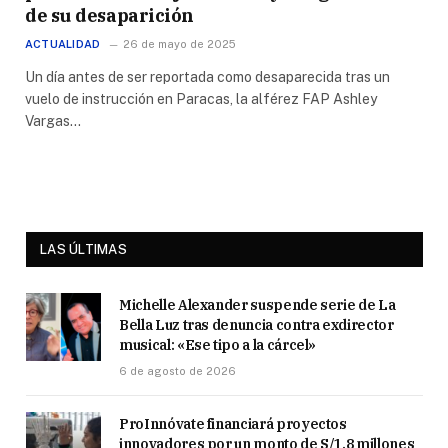
de su desaparición
ACTUALIDAD
26 de mayo de 2025
Un día antes de ser reportada como desaparecida tras un
vuelo de instrucción en Paracas, la alférez FAP Ashley
Vargas…
LAS ÚLTIMAS
Michelle Alexander suspende serie de La
Bella Luz tras denuncia contra exdirector
musical: «Ese tipo a la cárcel»
6 de agosto de 2026
ProInnóvate financiará proyectos
innovadores por un monto de S/1.8 millones