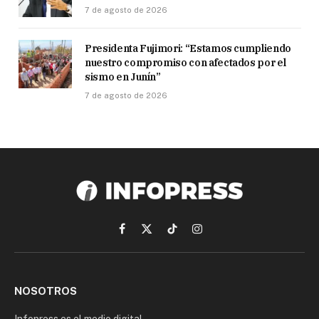
7 de agosto de 2026
Presidenta Fujimori: “Estamos cumpliendo
nuestro compromiso con afectados por el
sismo en Junín”
7 de agosto de 2026
Facebook
X
TikTok
Instagram
(Twitter)
NOSOTROS