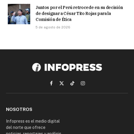
Juntos por el Perú retrocede en su decisión
de designar a César Tito Rojas para la
Comisión de Ética
5 de agosto de 2026
Facebook
X
TikTok
Instagram
(Twitter)
NOSOTROS
Infopress es el medio digital
del norte que ofrece
noticias, reportajes y análisis