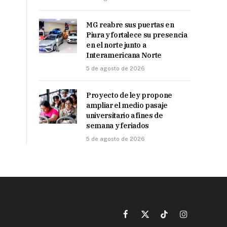
MG reabre sus puertas en
Piura y fortalece su presencia
en el norte junto a
Interamericana Norte
5 de agosto de 2026
Proyecto de ley propone
ampliar el medio pasaje
universitario a fines de
semana y feriados
5 de agosto de 2026
Facebook
X
TikTok
Instagram