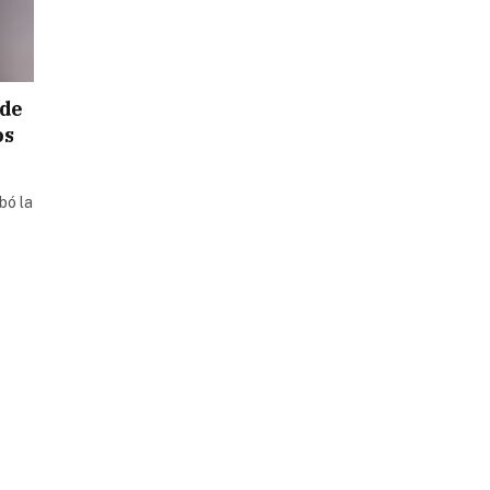
 de
os
bó la