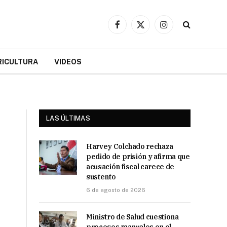
Facebook
X
Instagram
(Twitter)
RICULTURA
VIDEOS
LAS ÚLTIMAS
Harvey Colchado rechaza
pedido de prisión y afirma que
acusación fiscal carece de
sustento
6 de agosto de 2026
Ministro de Salud cuestiona