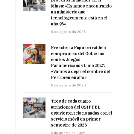
procesos manuales en el
Minsa: «Estamos encontrando
un ministerio que
tecnológicamente está en el
año 95»
6 de agosto de 2026
Presidenta Fujimori ratifica
compromiso del Gobierno
con los Juegos
Panamericanos Lima 2027:
«Vamos a dejar el nombre del
Perú bien en alto»
6 de agosto de 2026
Tres de cada cuatro
atenciones del OSIPTEL
estuvieron relacionadas con el
servicio móvil en primer
semestre de 2026
5 de agosto de 2026