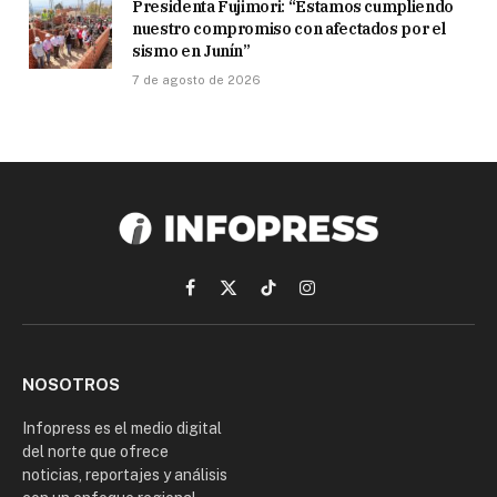
Presidenta Fujimori: “Estamos cumpliendo
nuestro compromiso con afectados por el
sismo en Junín”
7 de agosto de 2026
Facebook
X
TikTok
Instagram
(Twitter)
NOSOTROS
Infopress es el medio digital
del norte que ofrece
noticias, reportajes y análisis