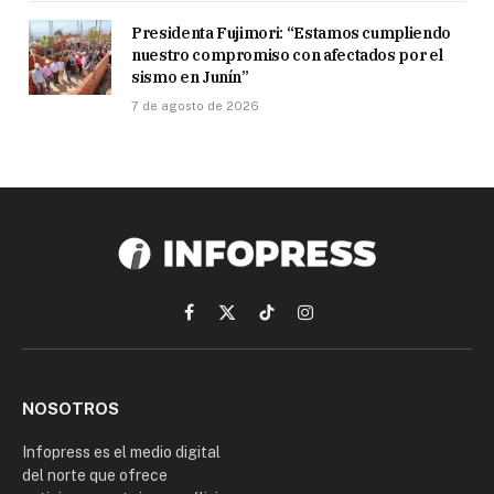
Presidenta Fujimori: “Estamos cumpliendo
nuestro compromiso con afectados por el
sismo en Junín”
7 de agosto de 2026
Facebook
X
TikTok
Instagram
(Twitter)
NOSOTROS
Infopress es el medio digital
del norte que ofrece