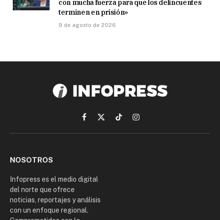
con mucha fuerza para que los delincuentes
terminen en prisión»
9 de agosto de 2026
Facebook
X
TikTok
Instagram
(Twitter)
NOSOTROS
Infopress es el medio digital
del norte que ofrece
noticias, reportajes y análisis
con un enfoque regional.