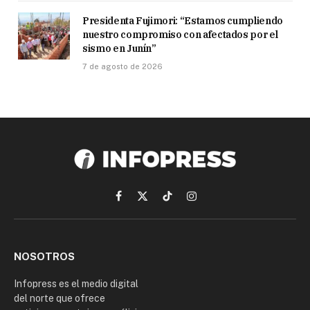
Presidenta Fujimori: “Estamos cumpliendo
nuestro compromiso con afectados por el
sismo en Junín”
7 de agosto de 2026
Facebook
X
TikTok
Instagram
(Twitter)
NOSOTROS
Infopress es el medio digital
del norte que ofrece