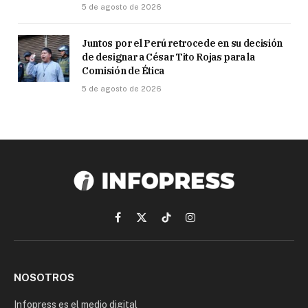
5 de agosto de 2026
Juntos por el Perú retrocede en su decisión
de designar a César Tito Rojas para la
Comisión de Ética
5 de agosto de 2026
Facebook
X
TikTok
Instagram
(Twitter)
NOSOTROS
Infopress es el medio digital