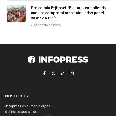
Presidenta Fujimori: “Estamos cumpliendo
nuestro compromiso con afectados por el
sismo en Junín”
7 de agosto de 2026
Facebook
X
TikTok
Instagram
(Twitter)
NOSOTROS
Infopress es el medio digital
del norte que ofrece