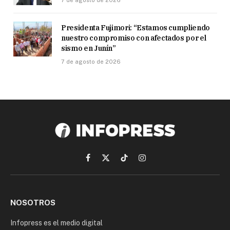
Presidenta Fujimori: “Estamos cumpliendo
nuestro compromiso con afectados por el
sismo en Junín”
7 de agosto de 2026
Facebook
X
TikTok
Instagram
(Twitter)
NOSOTROS
Infopress es el medio digital