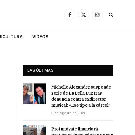
Facebook
X
Instagram
(Twitter)
RICULTURA
VIDEOS
LAS ÚLTIMAS
Michelle Alexander suspende
serie de La Bella Luz tras
denuncia contra exdirector
musical: «Ese tipo a la cárcel»
6 de agosto de 2026
ProInnóvate financiará