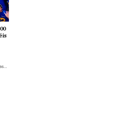
200
éis
las…