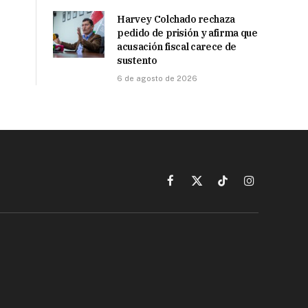
Harvey Colchado rechaza
pedido de prisión y afirma que
acusación fiscal carece de
sustento
6 de agosto de 2026
Facebook
X
TikTok
Instagram
(Twitter)