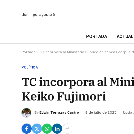
domingo, agosto 9
PORTADA
ACTUAL
Portada
»
TC incorpora al Ministerio Público en hábeas corpus d
POLÍTICA
TC incorpora al Min
Keiko Fujimori
By
Edwin Terrazas Castro
9 de julio de 2025
Updat