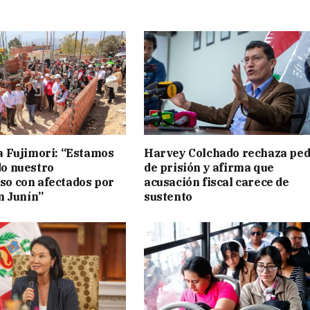
a Fujimori: “Estamos
Harvey Colchado rechaza ped
o nuestro
de prisión y afirma que
o con afectados por
acusación fiscal carece de
n Junín”
sustento