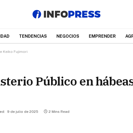
IDAD
TENDENCIAS
NEGOCIOS
EMPRENDER
AG
e Keiko Fujimori
isterio Público en hábea
ed:
9 de julio de 2025
2 Mins Read