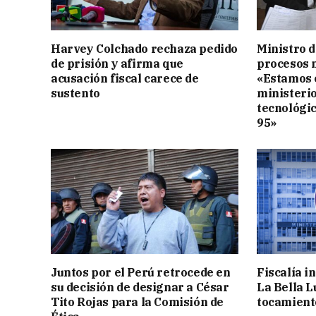
Harvey Colchado rechaza pedido
Ministro d
de prisión y afirma que
procesos 
acusación fiscal carece de
«Estamos 
sustento
ministeri
tecnológi
95»
Juntos por el Perú retrocede en
Fiscalía i
su decisión de designar a César
La Bella L
Tito Rojas para la Comisión de
tocamient