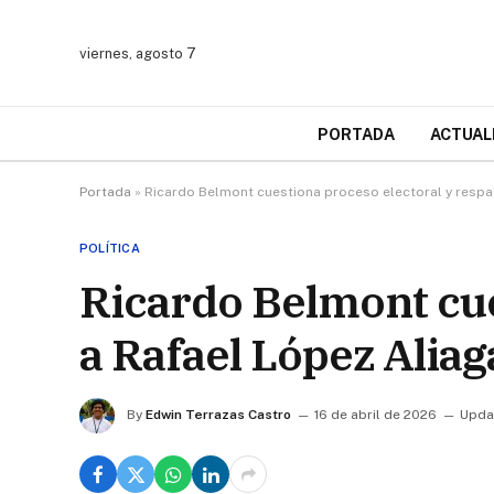
viernes, agosto 7
PORTADA
ACTUAL
Portada
»
Ricardo Belmont cuestiona proceso electoral y respal
POLÍTICA
Ricardo Belmont cue
a Rafael López Aliag
By
Edwin Terrazas Castro
16 de abril de 2026
Upda