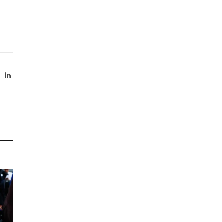
X
LinkedIn
Twitter)