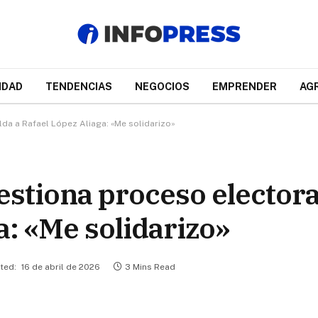
IDAD
TENDENCIAS
NEGOCIOS
EMPRENDER
AG
da a Rafael López Aliaga: «Me solidarizo»
stiona proceso electora
a: «Me solidarizo»
ted:
16 de abril de 2026
3 Mins Read