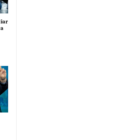
iar
 a
r