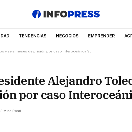
IDAD
TENDENCIAS
NEGOCIOS
EMPRENDER
AG
os y seis meses de prisión por caso Interoceánica Sur
residente Alejandro Tole
sión por caso Interoceán
2 Mins Read