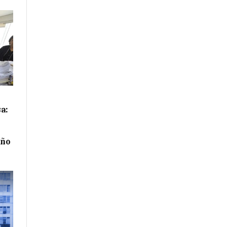
a:
año