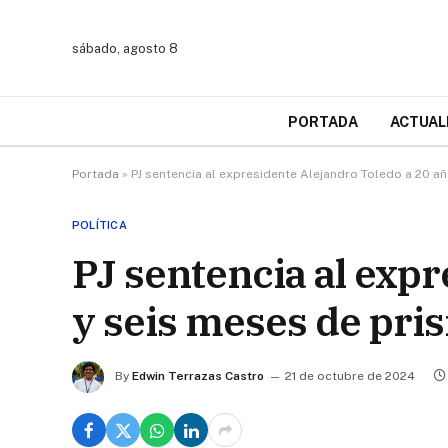
sábado, agosto 8
PORTADA
ACTUAL
Portada
»
PJ sentencia al expresidente Alejandro Toledo a 20 añ
POLÍTICA
PJ sentencia al exp
y seis meses de pri
By
Edwin Terrazas Castro
21 de octubre de 2024