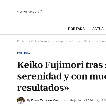
viernes, agosto 7
PORTADA
ACTUAL
Portada
»
Keiko Fujimori tras superar a Roberto Sánchez: «Con
POLÍTICA
Keiko Fujimori tras
serenidad y con muc
resultados»
By
Edwin Terrazas Castro
11 de junio de 2026
3 M