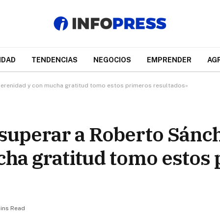
IDAD
TENDENCIAS
NEGOCIOS
EMPRENDER
AG
 serenidad y con mucha gratitud tomo estos primeros resultados»
 superar a Roberto Sánc
ha gratitud tomo estos
ins Read