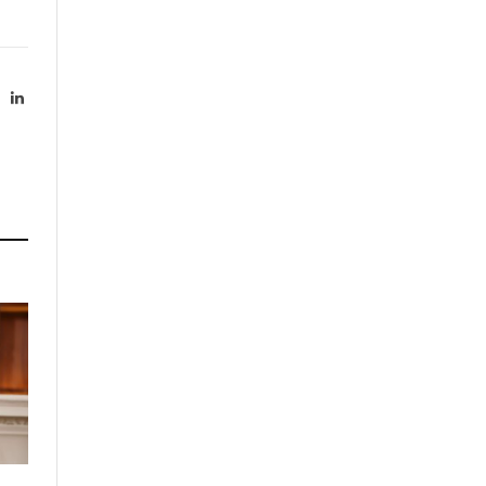
X
LinkedIn
Twitter)