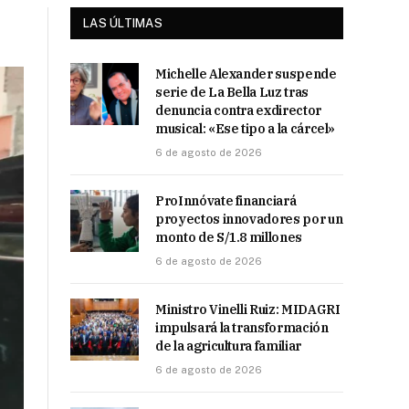
LAS ÚLTIMAS
Michelle Alexander suspende
serie de La Bella Luz tras
denuncia contra exdirector
musical: «Ese tipo a la cárcel»
6 de agosto de 2026
ProInnóvate financiará
proyectos innovadores por un
monto de S/1.8 millones
6 de agosto de 2026
Ministro Vinelli Ruiz: MIDAGRI
impulsará la transformación
de la agricultura familiar
6 de agosto de 2026