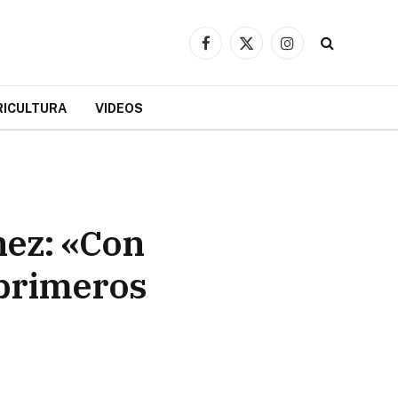
Facebook
X
Instagram
(Twitter)
RICULTURA
VIDEOS
hez: «Con
 primeros