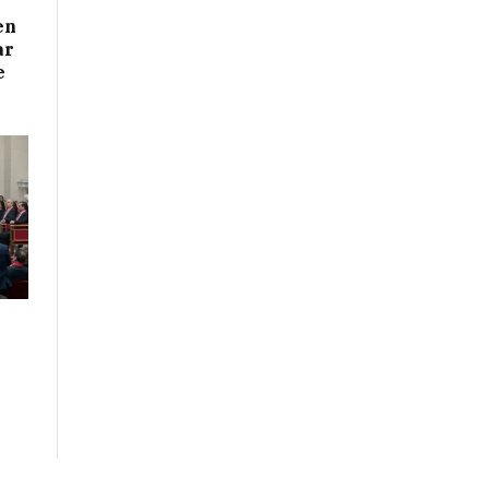
en
ar
e