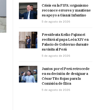
Crisis en la FIFA: organismo
reconoce errores y mantiene
su apoyo a Gianni Infantino
5 de agosto de 2026
Presidenta Keiko Fujimori
recibirá al papa León XIV en
Palacio de Gobierno durante
su visita al Perú
5 de agosto de 2026
Juntos por el Perú retrocede
en su decisión de designar a
César Tito Rojas para la
Comisión de Ética
5 de agosto de 2026