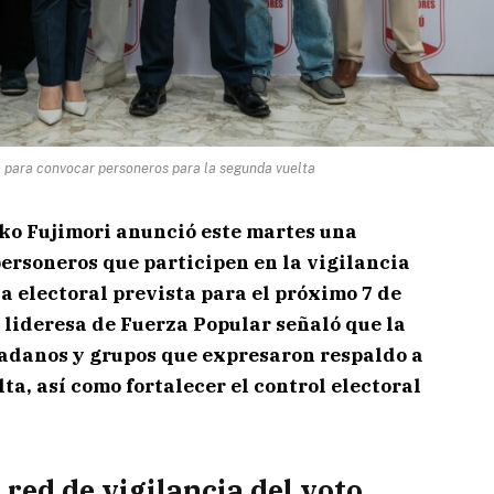
va para convocar personeros para la segunda vuelta
ko Fujimori
anunció este martes una
ersoneros que participen en la vigilancia
a electoral prevista para el próximo 7 de
a lideresa de
Fuerza Popular
señaló que la
adanos y grupos que expresaron respaldo a
ta, así como fortalecer el control electoral
red de vigilancia del voto