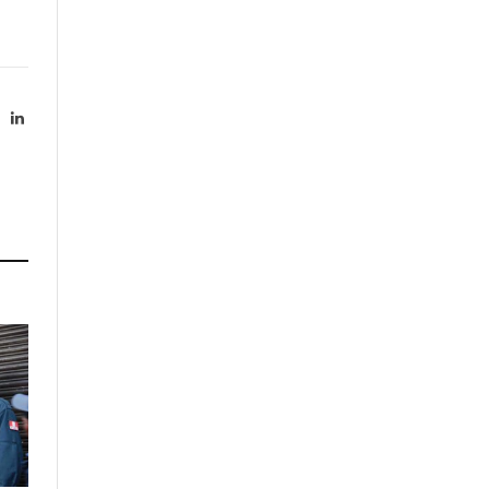
X
LinkedIn
Twitter)