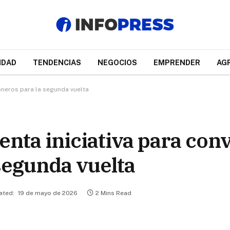
IDAD
TENDENCIAS
NEGOCIOS
EMPRENDER
AG
oneros para la segunda vuelta
enta iniciativa para con
segunda vuelta
ated:
19 de mayo de 2026
2 Mins Read