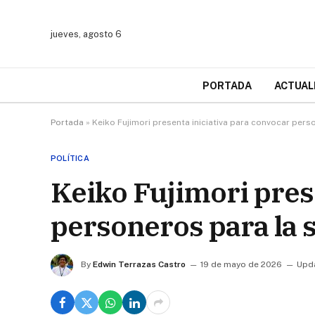
jueves, agosto 6
PORTADA
ACTUAL
Portada
»
Keiko Fujimori presenta iniciativa para convocar pers
POLÍTICA
Keiko Fujimori pres
personeros para la 
By
Edwin Terrazas Castro
19 de mayo de 2026
Upd