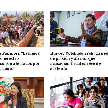
a Fujimori: “Estamos
Harvey Colchado rechaza ped
o nuestro
de prisión y afirma que
o con afectados por
acusación fiscal carece de
n Junín”
sustento