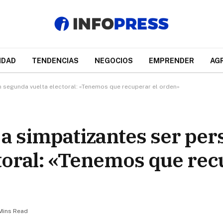
IDAD
TENDENCIAS
NEGOCIOS
EMPRENDER
AG
n segunda vuelta electoral: «Tenemos que recuperar el orden»
 a simpatizantes ser pe
toral: «Tenemos que rec
Mins Read