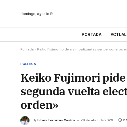
domingo, agosto 9
PORTADA
ACTUAL
Portada
»
Keiko Fujimori pide a simpatizantes ser personeros e
POLÍTICA
Keiko Fujimori pide
segunda vuelta elec
orden»
By
Edwin Terrazas Castro
29 de abril de 2026
2 