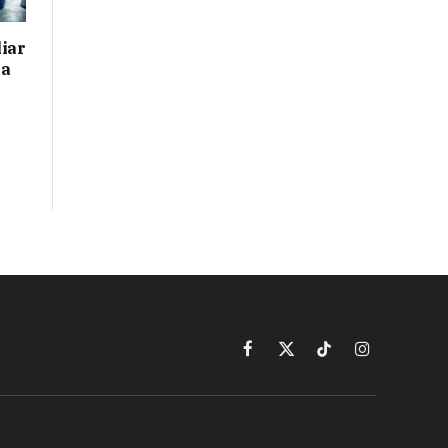
iar
 a
Facebook
X
TikTok
Instagram
(Twitter)