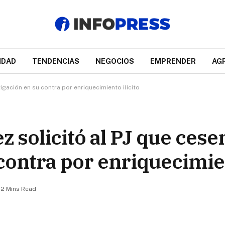
IDAD
TENDENCIAS
NEGOCIOS
EMPRENDER
AG
tigación en su contra por enriquecimiento ilícito
 solicitó al PJ que cesen
contra por enriquecimien
2 Mins Read