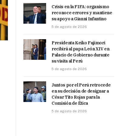
Crisis en la FIFA: organismo
reconoce errores y mantiene
su apoyo a Gianni Infantino
5 de agosto de 2026
Presidenta Keiko Fujimori
recibirá al papa León XIV en
Palacio de Gobierno durante
su visita al Perú
5 de agosto de 2026
Juntos por el Perú retrocede
en su decisión de designar a
César Tito Rojas para la
Comisión de Ética
5 de agosto de 2026