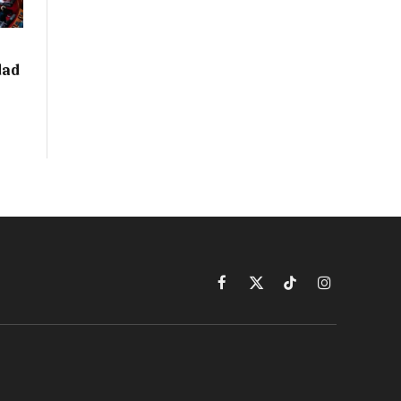
dad
Facebook
X
TikTok
Instagram
(Twitter)