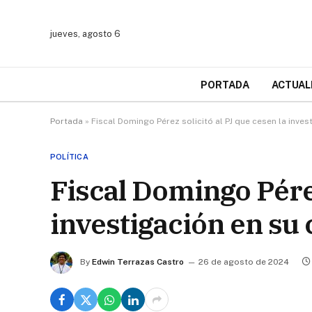
jueves, agosto 6
PORTADA
ACTUAL
Portada
»
Fiscal Domingo Pérez solicitó al PJ que cesen la inves
POLÍTICA
Fiscal Domingo Pérez
investigación en su 
By
Edwin Terrazas Castro
26 de agosto de 2024