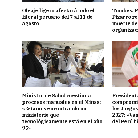
Oleaje ligero afectará todo el
Tumbes: Po
litoral peruano del 7 al 11 de
Pizarro r
agosto
muerte de
organizac
Ministro de Salud cuestiona
Presidenta
procesos manuales en el Minsa:
compromis
«Estamos encontrando un
los Juego
ministerio que
2027: «Va
tecnológicamente está en el año
del Perú b
95»