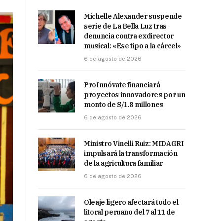
Michelle Alexander suspende
serie de La Bella Luz tras
denuncia contra exdirector
musical: «Ese tipo a la cárcel»
6 de agosto de 2026
ProInnóvate financiará
proyectos innovadores por un
monto de S/1.8 millones
6 de agosto de 2026
Ministro Vinelli Ruiz: MIDAGRI
impulsará la transformación
de la agricultura familiar
6 de agosto de 2026
Oleaje ligero afectará todo el
litoral peruano del 7 al 11 de