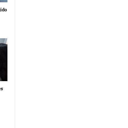
ido
es