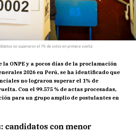
didatos no superaron el 1% de votos en primera vuelta
e la
ONPE
y a pocos días de la proclamación
enerales 2026 en Perú
, se ha identificado que
nciales no lograron superar el 1% de
vuelta. Con el 99.575 % de actas procesadas,
ción para un grupo amplio de postulantes en
ú: candidatos con menor