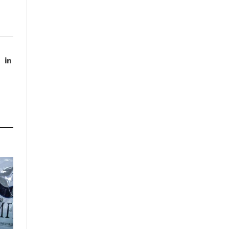
X
LinkedIn
Twitter)