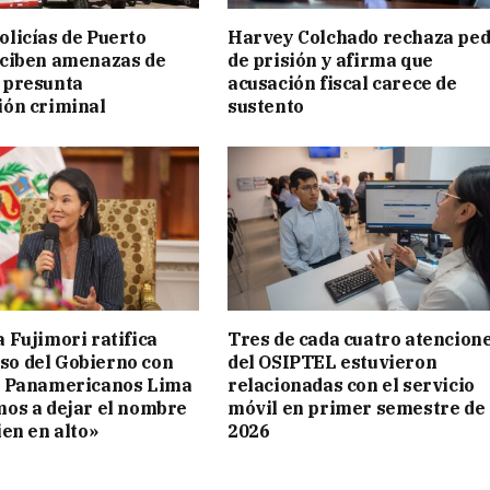
licías de Puerto
Harvey Colchado rechaza ped
eciben amenazas de
de prisión y afirma que
 presunta
acusación fiscal carece de
ión criminal
sustento
 Fujimori ratifica
Tres de cada cuatro atencion
o del Gobierno con
del OSIPTEL estuvieron
s Panamericanos Lima
relacionadas con el servicio
mos a dejar el nombre
móvil en primer semestre de
ien en alto»
2026