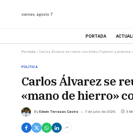
viernes, agosto 7
PORTADA
ACTUAL
Portada
»
Carlos Álvarez se reúne con Keiko Fujimori y plantea 
POLÍTICA
Carlos Álvarez se r
«mano de hierro» co
By
Edwin Terrazas Castro
7 de julio de 2026
3 M