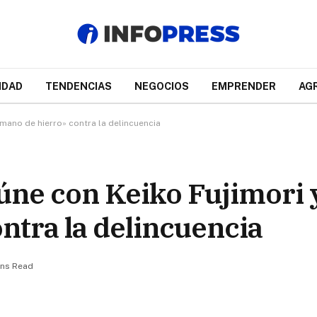
IDAD
TENDENCIAS
NEGOCIOS
EMPRENDER
AG
«mano de hierro» contra la delincuencia
eúne con Keiko Fujimori 
ntra la delincuencia
ins Read