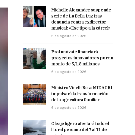
Michelle Alexander suspende
serie de La Bella Luz tras
denuncia contra exdirector
musical: «Ese tipo a la cárcel»
6 de agosto de 2026
ProInnóvate financiará
proyectos innovadores por un
monto de S/1.8 millones
6 de agosto de 2026
Ministro Vinelli Ruiz: MIDAGRI
impulsará la transformación
de la agricultura familiar
6 de agosto de 2026
Oleaje ligero afectará todo el
litoral peruano del 7 al 11 de