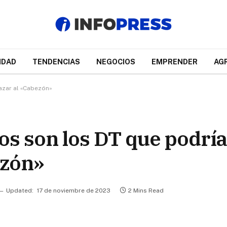
IDAD
TENDENCIAS
NEGOCIOS
EMPRENDER
AG
azar al «Cabezón»
os son los DT que podrí
ezón»
Updated:
17 de noviembre de 2023
2 Mins Read