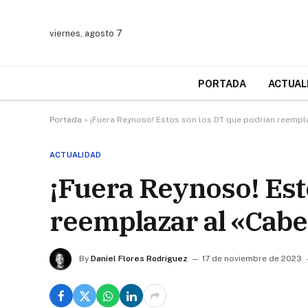
viernes, agosto 7
PORTADA
ACTUAL
Portada
»
¡Fuera Reynoso! Estos son los DT que podrían reempl
ACTUALIDAD
¡Fuera Reynoso! Est
reemplazar al «Cab
By
Daniel Flores Rodríguez
17 de noviembre de 2023