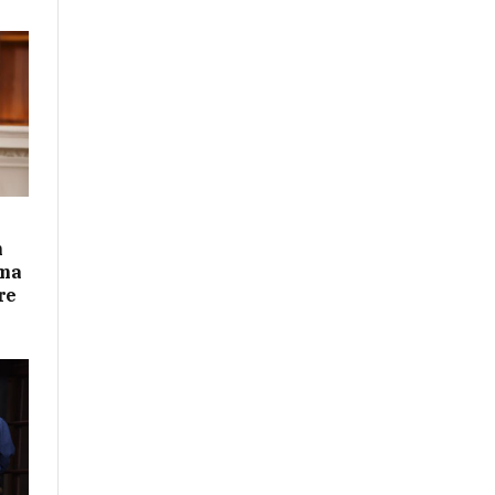
n
ima
re