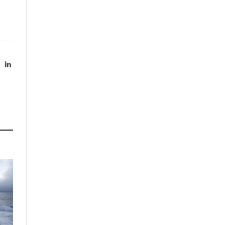
X
LinkedIn
Twitter)