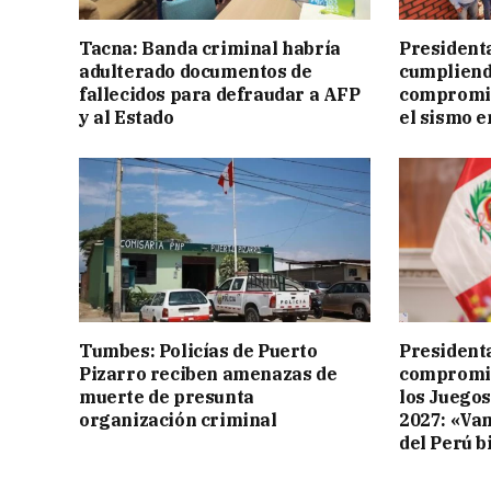
Tacna: Banda criminal habría
President
adulterado documentos de
cumpliend
fallecidos para defraudar a AFP
compromis
y al Estado
el sismo e
Tumbes: Policías de Puerto
Presidenta
Pizarro reciben amenazas de
compromis
muerte de presunta
los Juego
organización criminal
2027: «Va
del Perú b