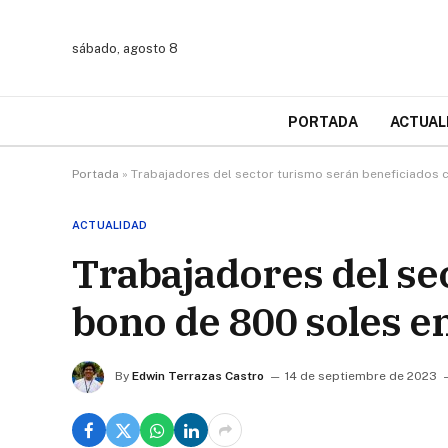
sábado, agosto 8
PORTADA
ACTUAL
Portada
»
Trabajadores del sector turismo serán beneficiados
ACTUALIDAD
Trabajadores del se
bono de 800 soles e
By
Edwin Terrazas Castro
14 de septiembre de 2023