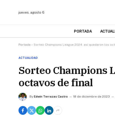
jueves, agosto 6
PORTADA
ACTUAL
Portada
»
Sorteo Champions League 2024: así quedaron los oct
ACTUALIDAD
Sorteo Champions L
octavos de final
By
Edwin Terrazas Castro
18 de diciembre de 2023