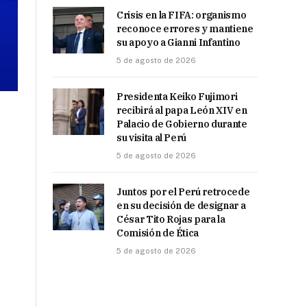
Crisis en la FIFA: organismo
reconoce errores y mantiene
su apoyo a Gianni Infantino
5 de agosto de 2026
Presidenta Keiko Fujimori
recibirá al papa León XIV en
Palacio de Gobierno durante
su visita al Perú
5 de agosto de 2026
Juntos por el Perú retrocede
en su decisión de designar a
César Tito Rojas para la
Comisión de Ética
5 de agosto de 2026