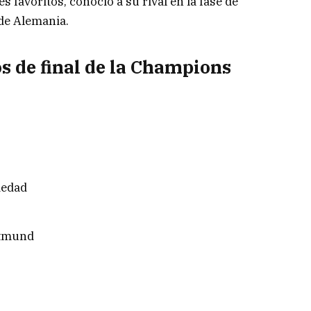
es favoritos, conoció a su rival en la fase de
 de Alemania.
s de final de la Champions
ciedad
rtmund