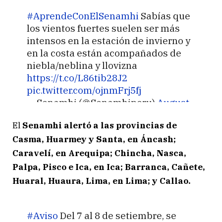
#AprendeConElSenamhi
Sabías que
los vientos fuertes suelen ser más
intensos en la estación de invierno y
en la costa están acompañados de
niebla/neblina y llovizna
https://t.co/L86tib28J2
pic.twitter.com/ojnmFrj5fj
— Senamhi (@Senamhiperu)
August
26, 2023
El
Senamhi alertó a las provincias de
Casma, Huarmey y Santa, en Áncash;
Caravelí, en Arequipa; Chincha, Nasca,
Palpa, Pisco e Ica, en Ica; Barranca, Cañete,
Huaral, Huaura, Lima, en Lima; y Callao.
#Aviso
Del 7 al 8 de setiembre, se