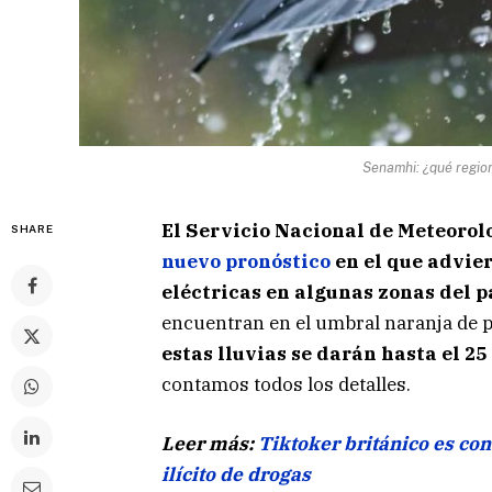
Senamhi: ¿qué region
El Servicio Nacional de Meteorol
SHARE
nuevo pronóstico
en el que advie
eléctricas en algunas zonas del p
encuentran en el umbral naranja de p
estas lluvias se darán hasta el 25
contamos todos los detalles.
Leer más:
Tiktoker británico es con
ilícito de drogas