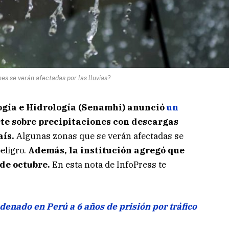
es se verán afectadas por las lluvias?
ogía e Hidrología (Senamhi) anunció
un
rte sobre precipitaciones con descargas
aís.
Algunas zonas que se verán afectadas se
eligro.
Además, la institución agregó que
 de octubre.
En esta nota de InfoPress te
denado en Perú a 6 años de prisión por tráfico