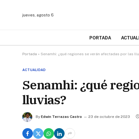
jueves, agosto 6
PORTADA
ACTUAL
Portada
»
Senamhi: ¿qué regiones se verán afectadas por las llu
ACTUALIDAD
Senamhi: ¿qué regio
lluvias?
By
Edwin Terrazas Castro
23 de octubre de 2023