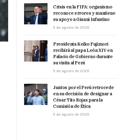
Crisis en la FIFA: organismo
reconoce errores y mantiene
su apoyo a Gianni Infantino
5 de agosto de 2026
Presidenta Keiko Fujimori
recibirá al papa León XIV en
Palacio de Gobierno durante
su visita al Perú
5 de agosto de 2026
Juntos por el Perú retrocede
en su decisión de designar a
César Tito Rojas para la
Comisión de Ética
5 de agosto de 2026