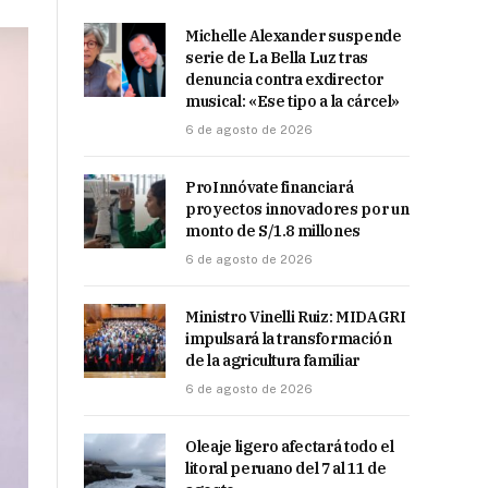
Michelle Alexander suspende
serie de La Bella Luz tras
denuncia contra exdirector
musical: «Ese tipo a la cárcel»
6 de agosto de 2026
ProInnóvate financiará
proyectos innovadores por un
monto de S/1.8 millones
6 de agosto de 2026
Ministro Vinelli Ruiz: MIDAGRI
impulsará la transformación
de la agricultura familiar
6 de agosto de 2026
Oleaje ligero afectará todo el
litoral peruano del 7 al 11 de