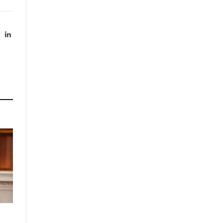
X
LinkedIn
Twitter)