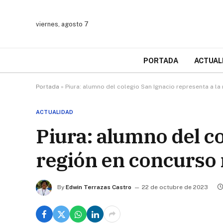
viernes, agosto 7
PORTADA
ACTUAL
Portada
»
Piura: alumno del colegio San Ignacio representa a la
ACTUALIDAD
Piura: alumno del co
región en concurso 
By
Edwin Terrazas Castro
22 de octubre de 2023