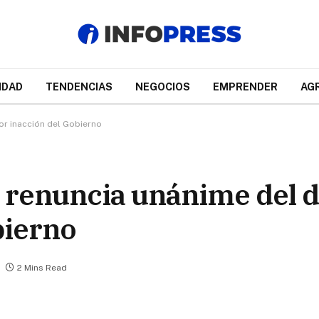
IDAD
TENDENCIAS
NEGOCIOS
EMPRENDER
AG
por inacción del Gobierno
: renuncia unánime del d
bierno
2 Mins Read