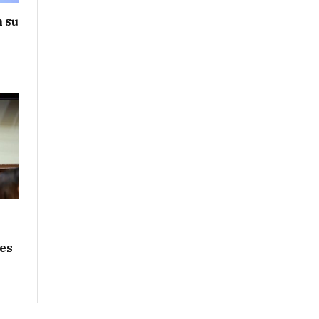
n su
nes