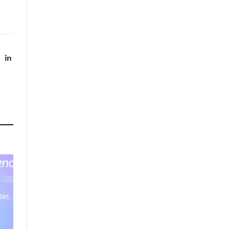
X
LinkedIn
Twitter)