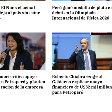
l Niño: el actual
Perú ganó medalla de plata e
eja al país sin estar
debut en la Olimpiada
o
Internacional de Física 2026
mori critica apoyo
Roberto Chiabra exige al
 a Petroperú y plantea
Gobierno explicar apoyo
uración de la empresa
financiero de US$2 mil millo
para Petroperú