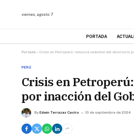
viernes, agosto 7
PORTADA
ACTUAL
Portada
»
Crisis en Petroperú: renuncia unánime del directorio 
PERÚ
Crisis en Petroperú
por inacción del Go
By
Edwin Terrazas Castro
10 de septiembre de 2024