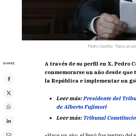
Pedro Castillo: "Hace un año
A través de su perfil en X, Pedro 
SHARE
conmemorarse un año desde que to
la República e implementar un g
Leer más:
Presidente del Tribu
de Alberto Fujimori
Leer más:
Tribunal Constitucio
«Hace un año, el Perú fue testigo del