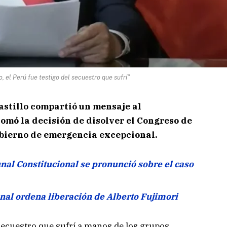
, el Perú fue testigo del secuestro que sufrí"
Castillo compartió un mensaje al
mó la decisión de disolver el Congreso de
obierno de emergencia excepcional.
nal Constitucional se pronunció sobre el caso
nal ordena liberación de Alberto Fujimori
 secuestro que sufrí a manos de los grupos