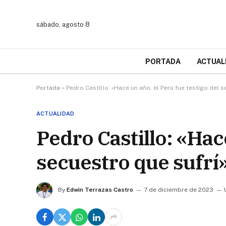
sábado, agosto 8
PORTADA
ACTUAL
Portada
»
Pedro Castillo: «Hace un año, el Perú fue testigo del 
ACTUALIDAD
Pedro Castillo: «Hace
secuestro que sufrí
By
Edwin Terrazas Castro
7 de diciembre de 2023