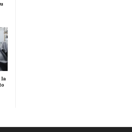
su
 la
to