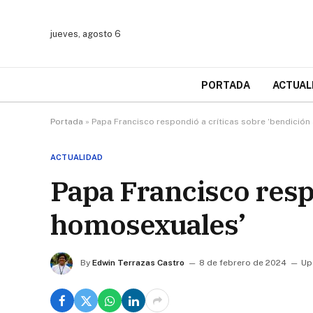
jueves, agosto 6
PORTADA
ACTUAL
Portada
»
Papa Francisco respondió a críticas sobre ‘bendició
ACTUALIDAD
Papa Francisco respo
homosexuales’
By
Edwin Terrazas Castro
8 de febrero de 2024
Up