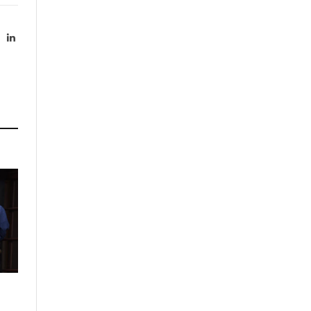
X
LinkedIn
Twitter)