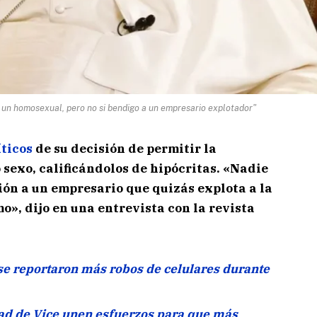
 un homosexual, pero no si bendigo a un empresario explotador"
íticos
de su decisión de permitir la
sexo, calificándolos de hipócritas. «Nadie
ción a un empresario que quizás explota a la
o», dijo en una entrevista con la revista
se reportaron más robos de celulares durante
ad de Vice unen esfuerzos para que más