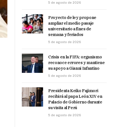
5 de agosto de 2026
Proyecto de ley propone
ampliar el medio pasaje
universitario a fines de
semana y feriados
5 de agosto de 2026
Crisis en la FIFA: organismo
reconoce errores y mantiene
su apoyo a Gianni Infantino
5 de agosto de 2026
Presidenta Keiko Fujimori
recibirá al papa León XIV en
Palacio de Gobierno durante
su visita al Perú
5 de agosto de 2026