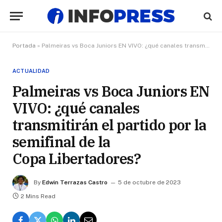
Portada
»
Palmeiras vs Boca Juniors EN VIVO: ¿qué canales transmitirán el partido por la semifinal de la Copa Libertadores?
ACTUALIDAD
Palmeiras vs Boca Juniors EN
VIVO: ¿qué canales
transmitirán el partido por la
semifinal de la
Copa Libertadores?
By
Edwin Terrazas Castro
5 de octubre de 2023
2 Mins Read