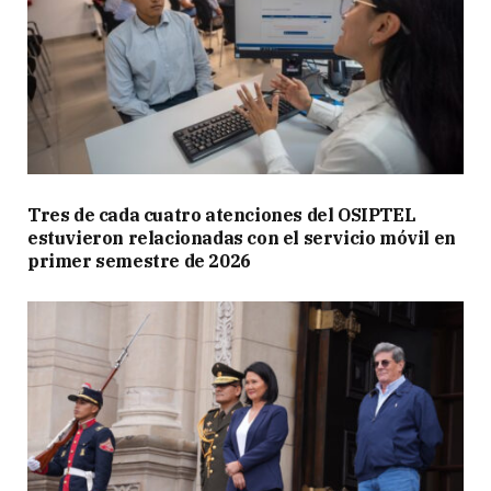
Tres de cada cuatro atenciones del OSIPTEL
estuvieron relacionadas con el servicio móvil en
primer semestre de 2026