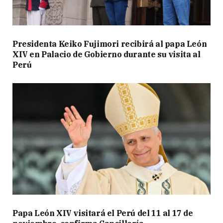
Presidenta Keiko Fujimori recibirá al papa León
XIV en Palacio de Gobierno durante su visita al
Perú
Papa León XIV visitará el Perú del 11 al 17 de