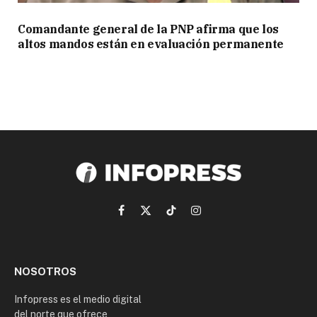
Comandante general de la PNP afirma que los
altos mandos están en evaluación permanente
Facebook
X
TikTok
Instagram
(Twitter)
NOSOTROS
Infopress es el medio digital
del norte que ofrece