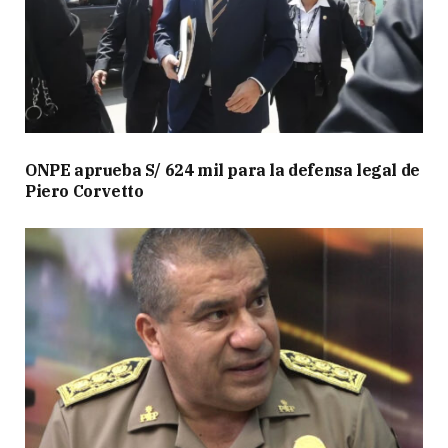
ONPE aprueba S/ 624 mil para la defensa legal de
Piero Corvetto