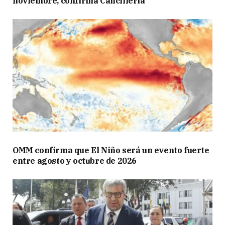
noviembre, confirma Cancillería
OMM confirma que El Niño será un evento fuerte
entre agosto y octubre de 2026