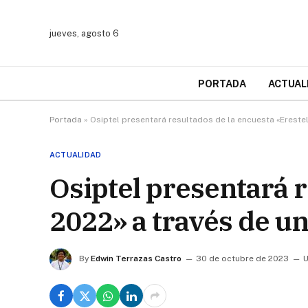
jueves, agosto 6
PORTADA
ACTUAL
Portada
»
Osiptel presentará resultados de la encuesta «Erestel
ACTUALIDAD
Osiptel presentará r
2022» a través de u
By
Edwin Terrazas Castro
30 de octubre de 2023
U