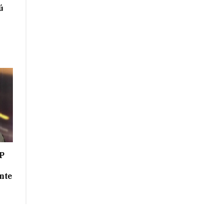
ú
P
nte