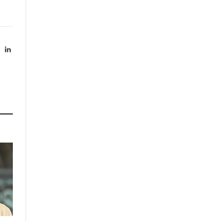
X
LinkedIn
Twitter)