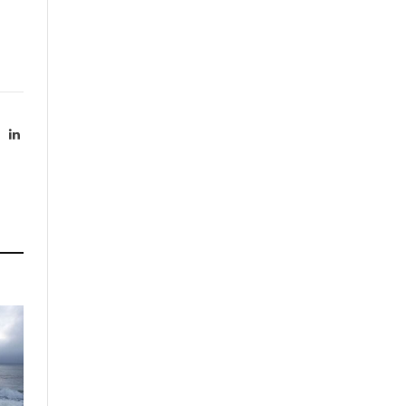
X
LinkedIn
Twitter)