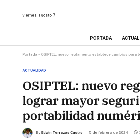
viernes, agosto 7
PORTADA
ACTUAL
Portada
»
OSIPTEL: nuevo reglamento establece cambios para lo
ACTUALIDAD
OSIPTEL: nuevo reg
lograr mayor seguri
portabilidad numér
By
Edwin Terrazas Castro
5 de febrero de 2024