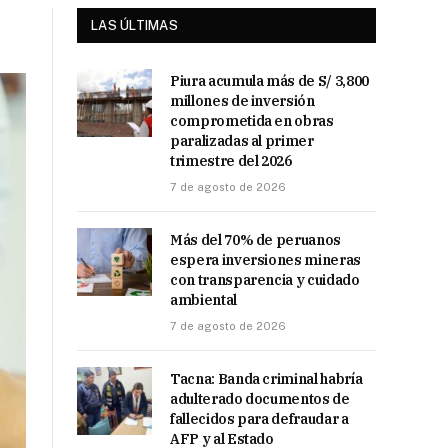
LAS ÚLTIMAS
Piura acumula más de S/ 3,800
millones de inversión
comprometida en obras
paralizadas al primer
trimestre del 2026
7 de agosto de 2026
Más del 70% de peruanos
espera inversiones mineras
con transparencia y cuidado
ambiental
7 de agosto de 2026
Tacna: Banda criminal habría
adulterado documentos de
fallecidos para defraudar a
AFP y al Estado