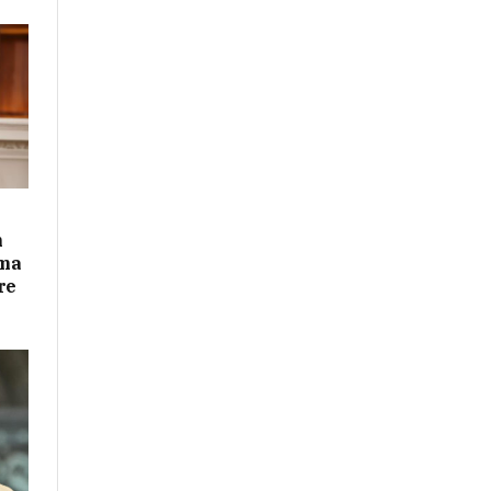
n
ima
re