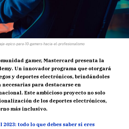
je-epico-para-10-gamers-hacia-el-profesionalismo
comunidad gamer, Mastercard presenta la
demy. Un innovador programa que otorgará
egos y deportes electrónicos, brindándoles
a necesarias para destacarse en
acional. Este ambicioso proyecto no solo
ionalización de los deportes electrónicos,
rno más inclusivo.
2023: todo lo que debes saber si eres