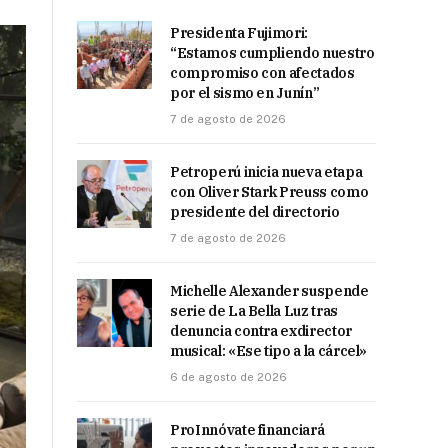
Presidenta Fujimori:
“Estamos cumpliendo nuestro
compromiso con afectados
por el sismo en Junín”
7 de agosto de 2026
Petroperú inicia nueva etapa
con Oliver Stark Preuss como
presidente del directorio
7 de agosto de 2026
Michelle Alexander suspende
serie de La Bella Luz tras
denuncia contra exdirector
musical: «Ese tipo a la cárcel»
6 de agosto de 2026
ProInnóvate financiará