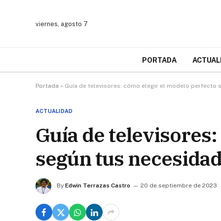
viernes, agosto 7
PORTADA
ACTUAL
Portada
»
Guía de televisores: cómo elegir el modelo perfecto
ACTUALIDAD
Guía de televisores:
según tus necesida
By
Edwin Terrazas Castro
20 de septiembre de 2023