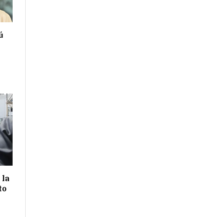
ú
 la
to