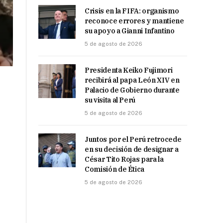
Crisis en la FIFA: organismo
reconoce errores y mantiene
su apoyo a Gianni Infantino
5 de agosto de 2026
Presidenta Keiko Fujimori
recibirá al papa León XIV en
Palacio de Gobierno durante
su visita al Perú
5 de agosto de 2026
Juntos por el Perú retrocede
en su decisión de designar a
César Tito Rojas para la
Comisión de Ética
5 de agosto de 2026