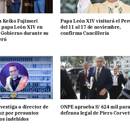
a Keiko Fujimori
Papa León XIV visitará el Per
l papa León XIV en
del 11 al 17 de noviembre,
 Gobierno durante su
confirma Cancillería
erú
nvestiga a director de
ONPE aprueba S/ 624 mil para
uz por presuntos
defensa legal de Piero Corvet
os indebidos