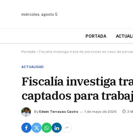
miércoles, agosto 5
PORTADA
ACTUAL
Portada
»
Fiscalía investiga trata de personas en caso de peru
ACTUALIDAD
Fiscalía investiga t
captados para traba
By
Edwin Terrazas Castro
1 de mayo de 2026
3 M