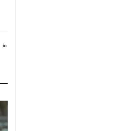
X
LinkedIn
Twitter)