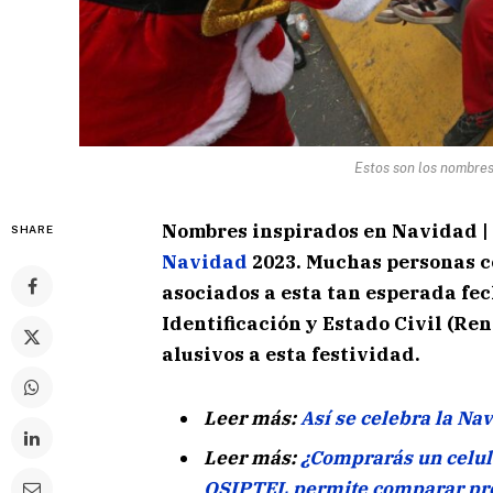
Estos son los nombres
Nombres inspirados en Navidad | 
SHARE
Navidad
2023. Muchas personas c
asociados a esta tan esperada fec
Identificación y Estado Civil (Re
alusivos a esta festividad.
Leer más:
Así se celebra la Nav
Leer más:
¿Comprarás un celul
OSIPTEL permite comparar pre