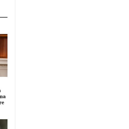
n
ima
re