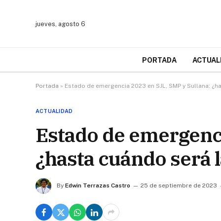
jueves, agosto 6
PORTADA
ACTUAL
Portada
»
Estado de emergencia 2023 en SJL, SMP y Sullana: ¿h
ACTUALIDAD
Estado de emergenci
¿hasta cuándo será 
By
Edwin Terrazas Castro
25 de septiembre de 2023