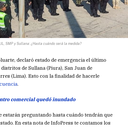
JL, SMP y Sullana: ¿Hasta cuándo será la medida?
oluarte, declaró estado de emergencia el último
distritos de Sullana (Piura), San Juan de
res (Lima). Esto con la finalidad de hacerle
ncuencia
.
entro comercial quedó inundado
e estarán preguntando hasta cuándo tendrán que
stado. En esta nota de InfoPress te contamos los