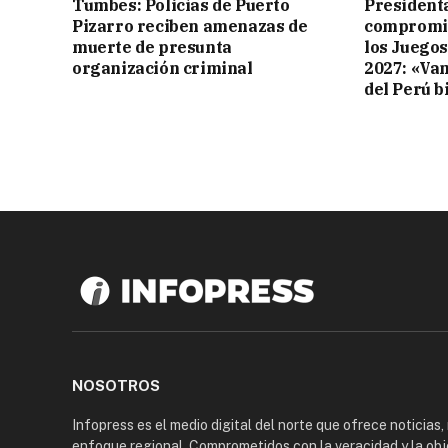
Tumbes: Policías de Puerto
Presidenta
Pizarro reciben amenazas de
compromis
muerte de presunta
los Juego
organización criminal
2027: «Va
del Perú b
NOSOTROS
Infopress es el medio digital del norte que ofrece noticias,
enfoque regional. Comprometidos con la veracidad y la obj