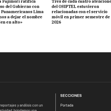
 Fujimori ratifica
Tres de cada cuatro atencion
o del Gobierno con
del OSIPTEL estuvieron
s Panamericanos Lima
relacionadas con el servicio
mos a dejar el nombre
móvil en primer semestre de
ien en alto»
2026
SECCIONES
 reportajes y análisis con un
Portada
etividad, brindamos una