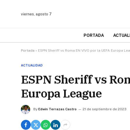
viernes, agosto 7
PORTADA
ACTUAL
Portada
»
ESPN Sheriff vs Roma EN VIVO por la UEFA Europa Le
ACTUALIDAD
ESPN Sheriff vs Ro
Europa League
By
Edwin Terrazas Castro
21 de septiembre de 2023