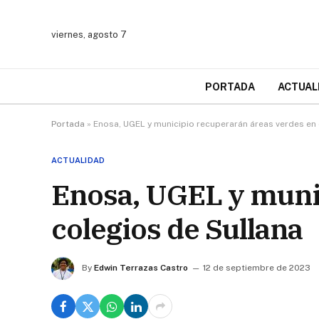
viernes, agosto 7
PORTADA
ACTUAL
Portada
»
Enosa, UGEL y municipio recuperarán áreas verdes en
ACTUALIDAD
Enosa, UGEL y muni
colegios de Sullana
By
Edwin Terrazas Castro
12 de septiembre de 2023