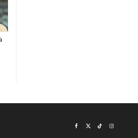
ú
Facebook
X
TikTok
Instagram
(Twitter)