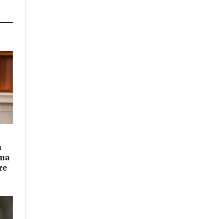
n
ima
re