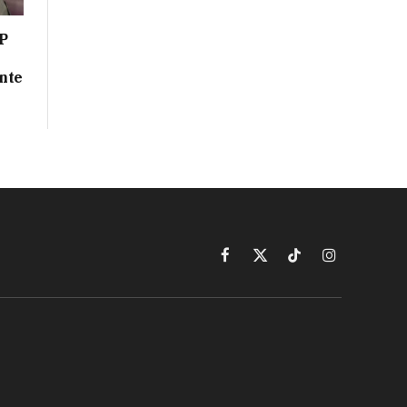
P
nte
Facebook
X
TikTok
Instagram
(Twitter)