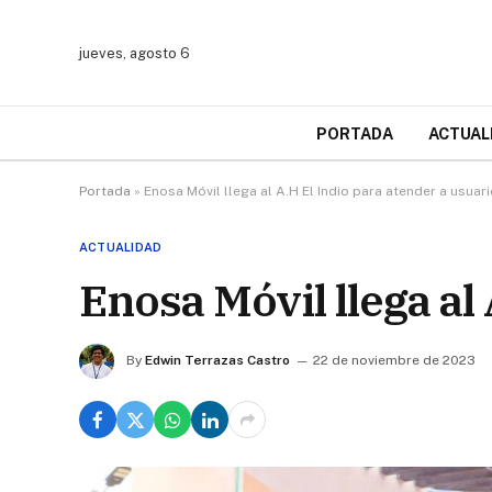
jueves, agosto 6
PORTADA
ACTUAL
Portada
»
Enosa Móvil llega al A.H El Indio para atender a usuar
ACTUALIDAD
Enosa Móvil llega al
By
Edwin Terrazas Castro
22 de noviembre de 2023