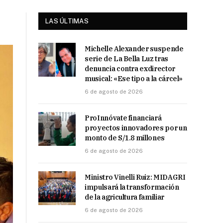
LAS ÚLTIMAS
Michelle Alexander suspende
serie de La Bella Luz tras
denuncia contra exdirector
musical: «Ese tipo a la cárcel»
6 de agosto de 2026
ProInnóvate financiará
proyectos innovadores por un
monto de S/1.8 millones
6 de agosto de 2026
Ministro Vinelli Ruiz: MIDAGRI
impulsará la transformación
de la agricultura familiar
6 de agosto de 2026