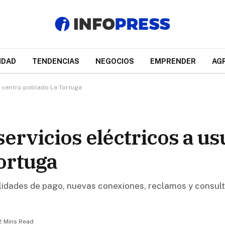
IDAD
TENDENCIAS
NEGOCIOS
EMPRENDER
AG
el centro poblado La Tortuga
ervicios eléctricos a us
ortuga
ilidades de pago, nuevas conexiones, reclamos y consul
2 Mins Read