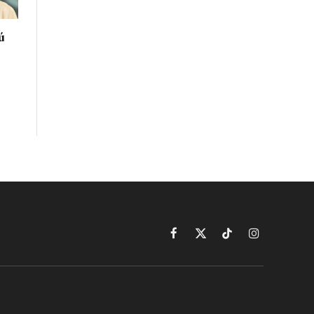
ú
Facebook
X
TikTok
Instagram
(Twitter)