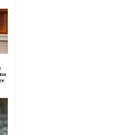
n
ima
re