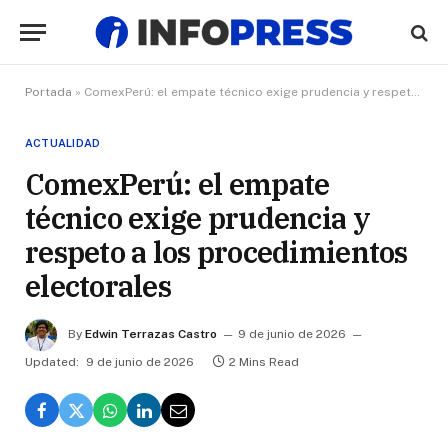
Portada
»
ComexPerú: el empate técnico exige prudencia y respeto a los procedimientos electorales
ACTUALIDAD
ComexPerú: el empate
técnico exige prudencia y
respeto a los procedimientos
electorales
By
Edwin Terrazas Castro
9 de junio de 2026
Updated:
9 de junio de 2026
2 Mins Read