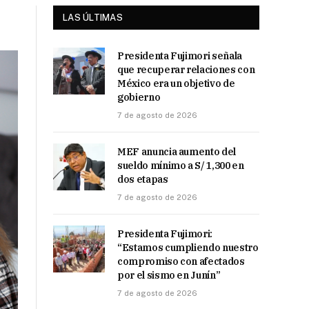
LAS ÚLTIMAS
Presidenta Fujimori señala
que recuperar relaciones con
México era un objetivo de
gobierno
7 de agosto de 2026
MEF anuncia aumento del
sueldo mínimo a S/ 1,300 en
dos etapas
7 de agosto de 2026
Presidenta Fujimori:
“Estamos cumpliendo nuestro
compromiso con afectados
por el sismo en Junín”
7 de agosto de 2026