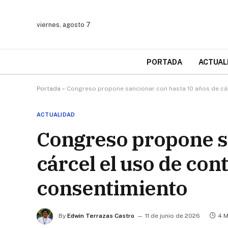
viernes, agosto 7
PORTADA
ACTUAL
Portada
»
Congreso propone sancionar con hasta 10 años de cár
ACTUALIDAD
Congreso propone s
cárcel el uso de con
consentimiento
By
Edwin Terrazas Castro
11 de junio de 2026
4 M