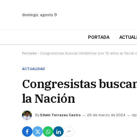
domingo, agosto 9
PORTADA
ACTUAL
Portada
»
Congresistas buscan inhabilitar por 10 años al fiscal 
ACTUALIDAD
Congresistas buscan 
la Nación
By
Edwin Terrazas Castro
26 de marzo de 2024
Up