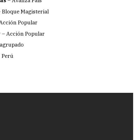
gas
– Avanza País
 Bloque Magisterial
Acción Popular
y
– Acción Popular
 agrupado
 Perú