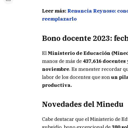
Leer más:
Renuncia Reynoso: cono
reemplazarlo
Bono docente 2023
: fec
El
Ministerio de Educación (Mine
manos de más de
437,616 docentes
noviembre
. Es menester recordar q
labor de los docentes que son
un pila
productiva.
Novedades del Minedu
Cabe destacar que el Ministerio de Ed
subsidio, bono excepcional de
380 so