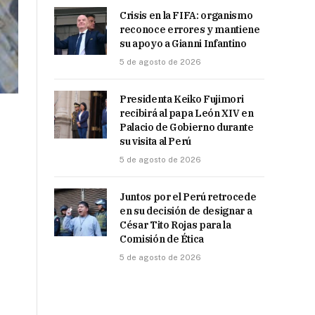
Crisis en la FIFA: organismo
reconoce errores y mantiene
su apoyo a Gianni Infantino
5 de agosto de 2026
Presidenta Keiko Fujimori
recibirá al papa León XIV en
Palacio de Gobierno durante
su visita al Perú
5 de agosto de 2026
Juntos por el Perú retrocede
en su decisión de designar a
César Tito Rojas para la
Comisión de Ética
5 de agosto de 2026