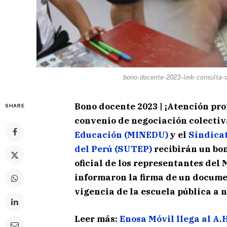
bono-docente-2023-link-consulta-d
Bono docente 2023 | ¡Atención prof
SHARE
convenio de negociación colectiva
Educación (MINEDU)
y el
Sindicat
del Perú (SUTEP)
recibirán un bon
oficial de los representantes del
informaron la firma de un docume
vigencia de la escuela pública a 
Leer más:
Enosa Móvil llega al A.