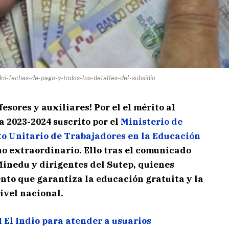
ni-fechas-de-pago-y-todos-los-detalles-del-subsidio
esores y auxiliares! Por el el mérito al
 2023-2024 suscrito por el
Ministerio de
o Unitario de Trabajadores en la Educación
o extraordinario. Ello tras el comunicado
 Minedu y dirigentes del Sutep, quienes
nto que garantiza la educación gratuita y la
nivel nacional.
H El Indio para atender a usuarios