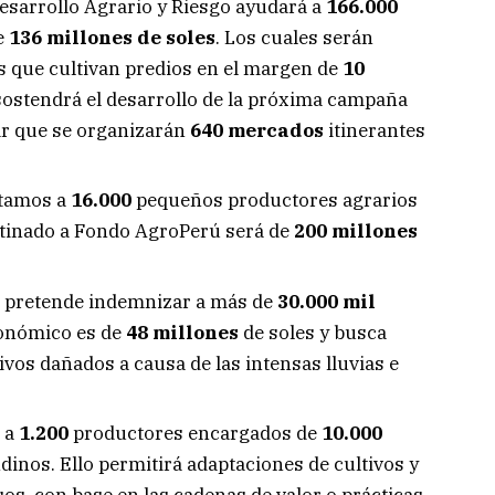
Desarrollo Agrario y Riesgo ayudará a
166.000
e
136 millones de soles
. Los cuales serán
s que cultivan predios en el margen de
10
sostendrá el desarrollo de la próxima campaña
ar que se organizarán
640 mercados
itinerantes
stamos a
16.000
pequeños productores agrarios
stinado a Fondo AgroPerú será de
200 millones
pretende indemnizar a más de
30.000 mil
conómico es de
48 millones
de soles y busca
ivos dañados a causa de las intensas lluvias e
 a
1.200
productores encargados de
10.000
dinos. Ello permitirá adaptaciones de cultivos y
os, con base en las cadenas de valor o prácticas