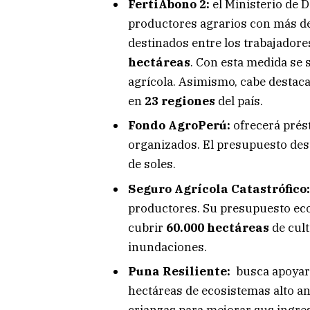
FertiAbono 2:
el Ministerio de 
productores agrarios con más d
destinados entre los trabajadore
hectáreas
. Con esta medida se 
agrícola. Asimismo, cabe destac
en
23 regiones
del país.
Fondo AgroPerú:
ofrecerá pré
organizados. El presupuesto de
de soles.
Seguro Agrícola Catastrófico:
productores. Su presupuesto e
cubrir
60.000 hectáreas
de cult
inundaciones.
Puna Resiliente:
busca apoyar
hectáreas de ecosistemas alto an
crianzas para mejorar sus ingres