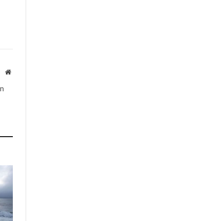
Website
ón