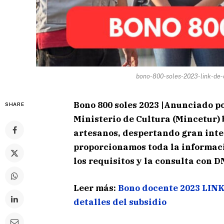
bono-800-soles-2023-link-de-c
Bono 800 soles 2023
|
Anunciado por
SHARE
Ministerio de Cultura (Mincetur) 
artesanos, despertando gran inter
proporcionamos toda la informació
los requisitos y la consulta con D
Leer más:
Bono docente 2023 LINK 
detalles del subsidio