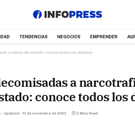
IDAD
TENDENCIAS
NEGOCIOS
EMPRENDER
AG
asan a manos del estado: conoce todos los detalles
decomisadas a narcotraf
tado: conoce todos los d
Updated:
10 de noviembre de 2023
2 Mins Read