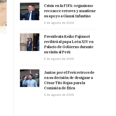
Crisis en la FIFA: organismo
reconoce errores y mantiene
su apoyo a Gianni Infantino
5 de agosto de 2026
Presidenta Keiko Fujimori
recibirá al papa León XIV en
Palacio de Gobierno durante
su visita al Perú
5 de agosto de 2026
Juntos por el Perú retrocede
en su decisión de designar a
César Tito Rojas para la
Comisión de Ética
5 de agosto de 2026