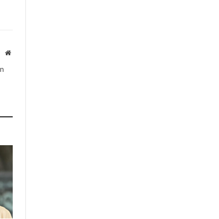
Website
ón