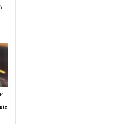
ú
P
nte