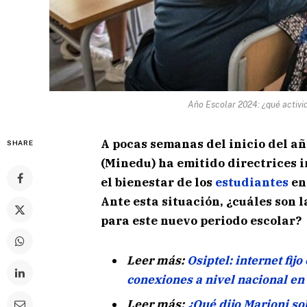
Año Escolar 2024: ¿qué activi
A pocas semanas del inicio del añ
SHARE
(Minedu) ha emitido directrices 
el bienestar de los
estudiantes
en 
Ante esta situación, ¿cuáles son 
para este nuevo periodo escolar?
Leer más:
Osiptel: internet fij
conexiones a nivel nacional en
Leer más:
¿Qué dijo Marioni so