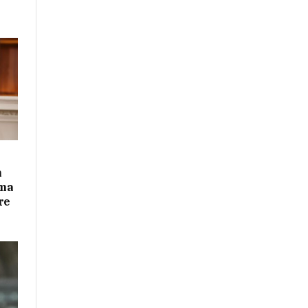
n
ima
re